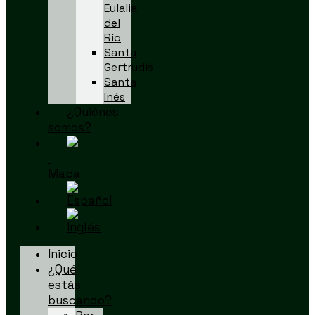
Eulalia
del
Río
Santa
Gertrudis
Santa
Inés
¿Quiénes
somos?
Mapa
Inicio
¿Qué
estás
buscando?