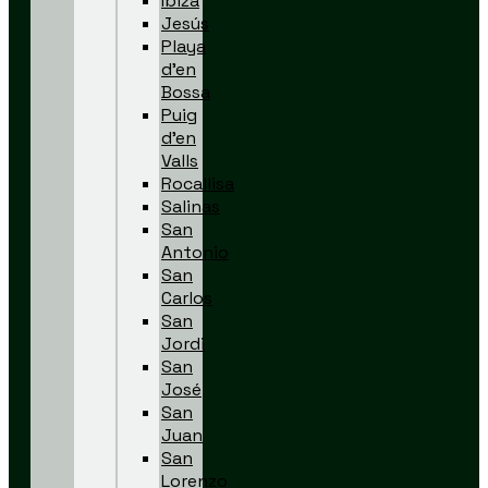
Ibiza
Jesús
Playa
d’en
Bossa
Puig
d’en
Valls
Rocallisa
Salinas
San
Antonio
San
Carlos
San
Jordi
San
José
San
Juan
San
Lorenzo