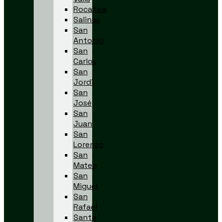
Rocallisa
Salinas
San
Antonio
San
Carlos
San
Jordi
San
José
San
Juan
San
Lorenzo
San
Mateo
San
Miguel
San
Rafael
Santa