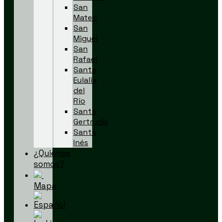
San
Mateo
San
Miguel
San
Rafael
Santa
Eulalia
del
Río
Santa
Gertrudis
Santa
Inés
¿Quiénes
somos?
Mapa