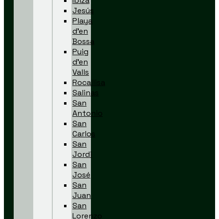
Ibiza
Jesús
Playa
d’en
Bossa
Puig
d’en
Valls
Rocallisa
Salinas
San
Antonio
San
Carlos
San
Jordi
San
José
San
Juan
San
Lorenzo