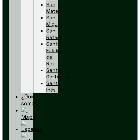
San
Mateo
San
Miguel
San
Rafael
Santa
Eulalia
del
Río
Santa
Gertrudis
Santa
Inés
¿Quiénes
somos?
Mapa