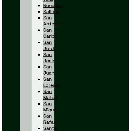
Rocallisa
Salinas
San
Antonio
San
Carlos
San
Jordi
San
José
San
Juan
San
Lorenzo
San
Mateo
San
Miguel
San
Rafael
Santa