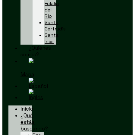
Eulalia
del
Río
Santa
Gertrudis
Santa
Inés
¿Quiénes
somos?
Mapa
Inicio
¿Qué
estás
buscando?