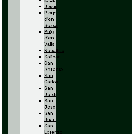
Ibiza
Jesús
Playa
d’en
Bossa
Puig
d’en
Valls
Rocallisa
Salinas
San
Antonio
San
Carlos
San
Jordi
San
José
San
Juan
San
Lorenzo