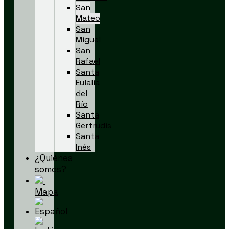
San
Mateo
San
Miguel
San
Rafael
Santa
Eulalia
del
Río
Santa
Gertrudis
Santa
Inés
¿Quiénes
somos?
Mapa