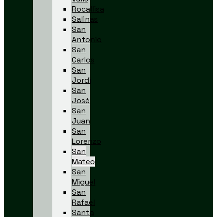
Rocallisa
Salinas
San
Antonio
San
Carlos
San
Jordi
San
José
San
Juan
San
Lorenzo
San
Mateo
San
Miguel
San
Rafael
Santa