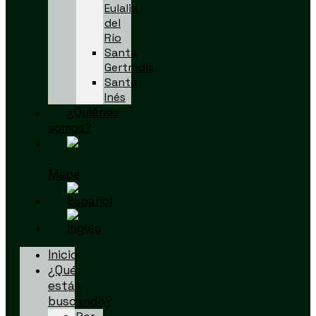
Eulalia
del
Río
Santa
Gertrudis
Santa
Inés
¿Quiénes
somos?
Mapa
Inicio
¿Qué
estás
buscando?