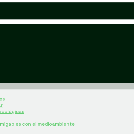
es
ar
ecológicas
 amigables con el medioambiente