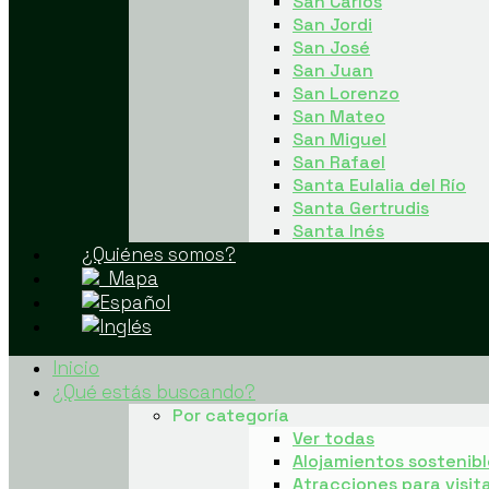
San Carlos
San Jordi
San José
San Juan
San Lorenzo
San Mateo
San Miguel
San Rafael
Santa Eulalia del Río
Santa Gertrudis
Santa Inés
¿Quiénes somos?
Mapa
Inicio
¿Qué estás buscando?
Por categoría
Ver todas
Alojamientos sostenibl
Atracciones para visit