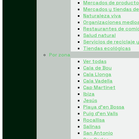
Mercados de producto 
Mercados y tiendas d
Naturaleza viva
Organizaciones medio
Restaurantes de comi
Salud natural
Servicios de reciclaje 
Tiendas ecológicas
Por zona
Ver todas
Cala de Bou
Cala Llonga
Cala Vadella
Cap Martinet
Ibiza
Jesús
Playa d’en Bossa
Puig d’en Valls
Rocallisa
Salinas
San Antonio