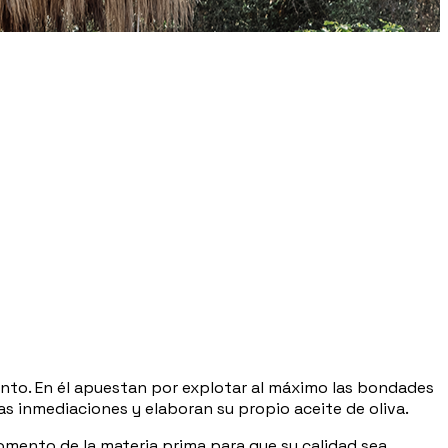
anto. En él apuestan por explotar al máximo las bondades
as inmediaciones y elaboran su propio aceite de oliva.
momento de la materia prima para que su calidad sea