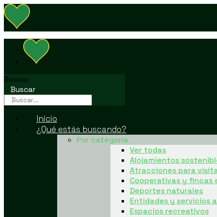
Buscar
Buscar
Inicio
¿Qué estás buscando?
Por categoría
Ver todas
Alojamientos sostenibl
Atracciones para visit
Cooperativas y fincas 
Deportes naturales
Entidades y servicios
Espacios recreativos