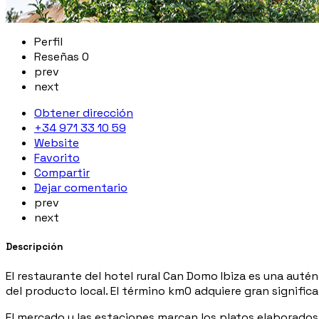
Perfil
Reseñas
0
prev
next
Obtener dirección
+34 971 33 10 59
Website
Favorito
Compartir
Dejar comentario
prev
next
Descripción
El restaurante del hotel rural Can Domo Ibiza es una aut
del producto local. El término km0 adquiere gran significa
El mercado y las estaciones marcan los platos elaborados