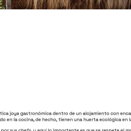
éntica joya gastronómica dentro de un alojamiento con enc
do en la cocina, de hecho, tienen una huerta ecológica en l
 por sus chefs, y aquí lo importante es que se respete el 