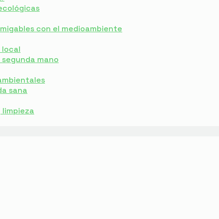
ecológicas
 amigables con el medioambiente
local
e segunda mano
ambientales
da sana
y limpieza