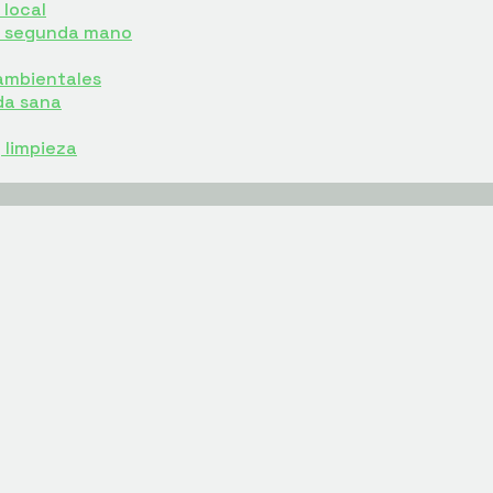
local
e segunda mano
ambientales
da sana
y limpieza