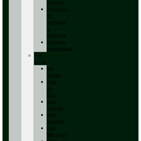
natural
Servicios
de
reciclaje
y
limpieza
Tiendas
ecológicas
Por
zona
Ver
todas
Cala
de
Bou
Cala
Llonga
Cala
Vadella
Cap
Martinet