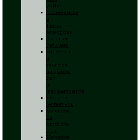
visitar
Cooperativas
y
fincas
ecológicas
Deportes
naturales
Entidades
y
servicios
amigables
con
el
medioambiente
Espacios
recreativos
Mercados
de
producto
local
Mercados