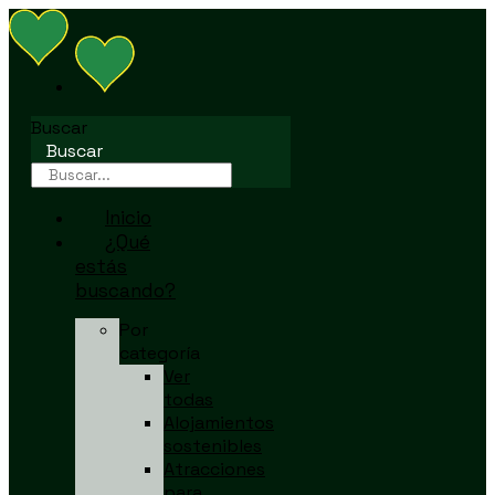
Buscar
Buscar
Inicio
¿Qué
estás
buscando?
Por
categoría
Ver
todas
Alojamientos
sostenibles
Atracciones
para