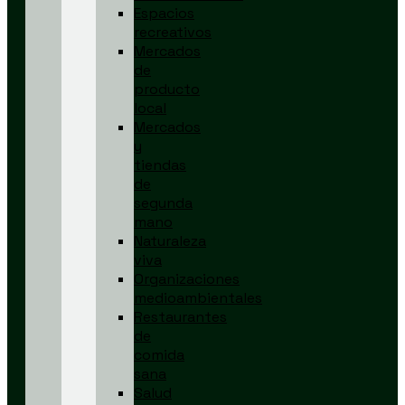
Espacios
recreativos
Mercados
de
producto
local
Mercados
y
tiendas
de
segunda
mano
Naturaleza
viva
Organizaciones
medioambientales
Restaurantes
de
comida
sana
Salud