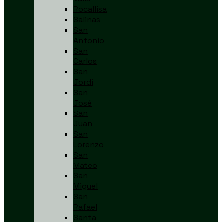
Rocallisa
Salinas
San
Antonio
San
Carlos
San
Jordi
San
José
San
Juan
San
Lorenzo
San
Mateo
San
Miguel
San
Rafael
Santa