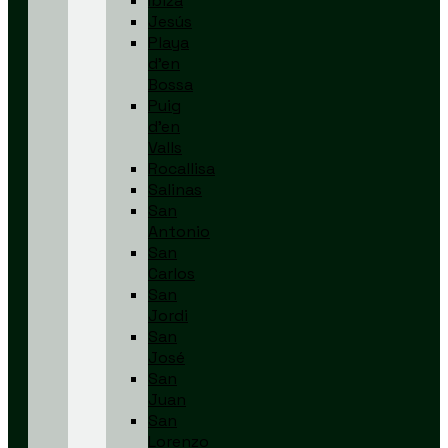
Ibiza
Jesús
Playa
d’en
Bossa
Puig
d’en
Valls
Rocallisa
Salinas
San
Antonio
San
Carlos
San
Jordi
San
José
San
Juan
San
Lorenzo