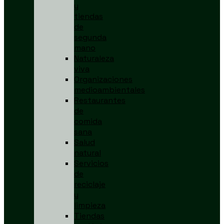
y
tiendas
de
segunda
mano
Naturaleza
viva
Organizaciones
medioambientales
Restaurantes
de
comida
sana
Salud
natural
Servicios
de
reciclaje
y
limpieza
Tiendas