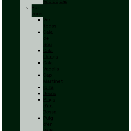
ecológicas
Por
zona
Ver
todas
Cala
de
Bou
Cala
Llonga
Cala
Vadella
Cap
Martinet
Ibiza
Jesús
Playa
d’en
Bossa
Puig
d’en
Valls