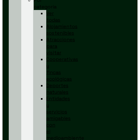
Por
categoría
Ver
todas
Alojamientos
sostenibles
Atracciones
para
visitar
Cooperativas
y
fincas
ecológicas
Deportes
naturales
Entidades
y
servicios
amigables
con
el
medioambiente