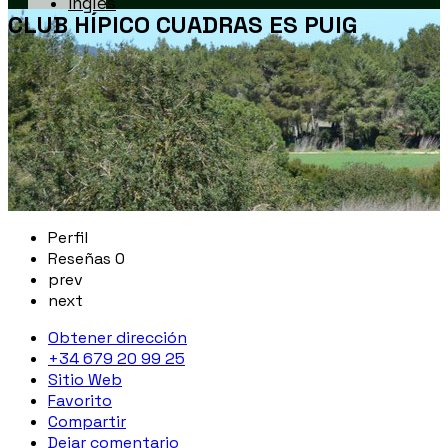
CLUB HÍPICO CUADRAS ES PUIG
Perfil
Reseñas
0
prev
next
Obtener dirección
+34 679 20 99 25
Sitio Web
Favorito
Compartir
Dejar comentario