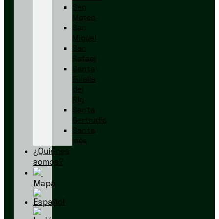
San
Mateo
San
Miguel
San
Rafael
Santa
Eulalia
del
Río
Santa
Gertrudis
Santa
Inés
¿Quiénes
somos?
Mapa