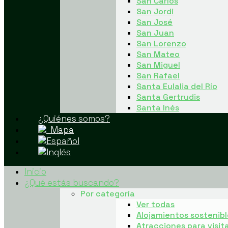
San Carlos
San Jordi
San José
San Juan
San Lorenzo
San Mateo
San Miguel
San Rafael
Santa Eulalia del Río
Santa Gertrudis
Santa Inés
¿Quiénes somos?
Mapa
Inicio
¿Qué estás buscando?
Por categoría
Ver todas
Alojamientos sostenibl
Atracciones para visit