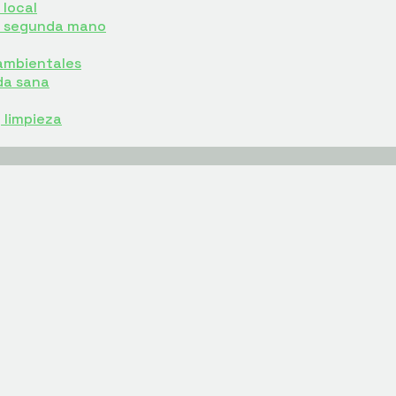
local
e segunda mano
ambientales
da sana
y limpieza