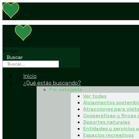
Buscar
Buscar
Inicio
¿Qué estás buscando?
Por categoría
Ver todas
Alojamientos sostenibl
Atracciones para visit
Cooperativas y fincas 
Deportes naturales
Entidades y servicios
Espacios recreativos