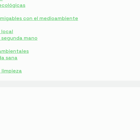
ecológicas
 amigables con el medioambiente
local
e segunda mano
ambientales
da sana
y limpieza