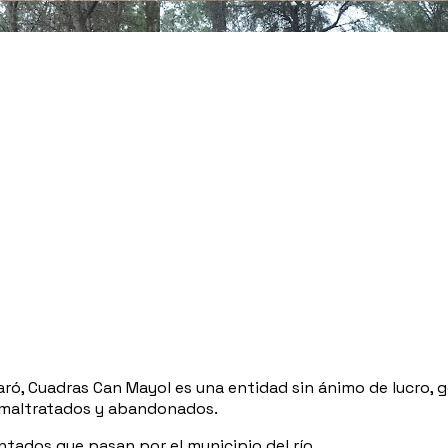
zaró, Cuadras Can Mayol es una entidad sin ánimo de lucro, 
s maltratados y abandonados.
tados que pasan por el municipio del río.