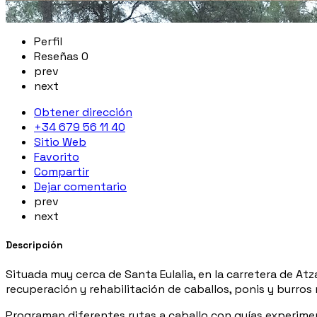
Perfil
Reseñas
0
prev
next
Obtener dirección
+34 679 56 11 40
Sitio Web
Favorito
Compartir
Dejar comentario
prev
next
Descripción
Situada muy cerca de Santa Eulalia, en la carretera de At
recuperación y rehabilitación de caballos, ponis y burro
Programan diferentes rutas a caballo con guías experimen