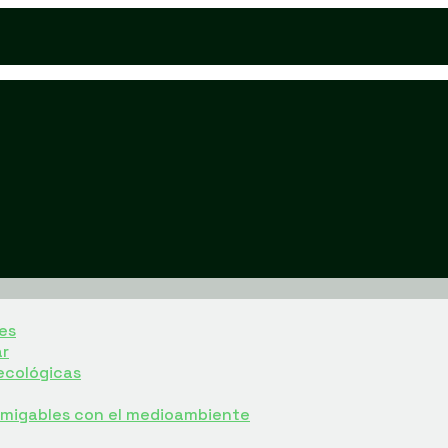
es
ar
ecológicas
 amigables con el medioambiente