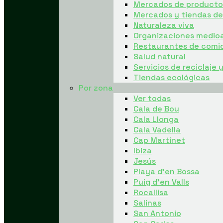
Mercados de producto 
Mercados y tiendas d
Naturaleza viva
Organizaciones medio
Restaurantes de comi
Salud natural
Servicios de reciclaje 
Tiendas ecológicas
Por zona
Ver todas
Cala de Bou
Cala Llonga
Cala Vadella
Cap Martinet
Ibiza
Jesús
Playa d’en Bossa
Puig d’en Valls
Rocallisa
Salinas
San Antonio