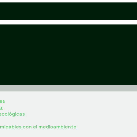
es
ar
ecológicas
 amigables con el medioambiente