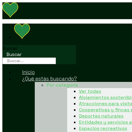
Buscar
Buscar
Inicio
¿Qué estás buscando?
Por categoría
Ver todas
Alojamientos sostenibl
Atracciones para visit
Cooperativas y fincas 
Deportes naturales
Entidades y servicios
Espacios recreativos