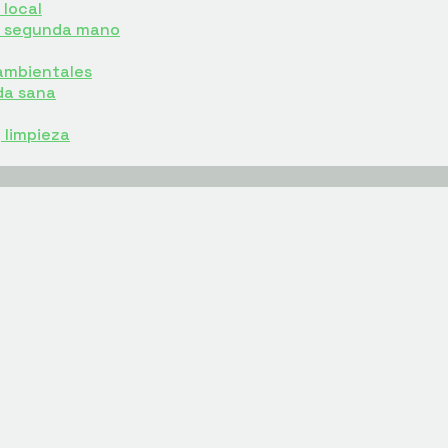
local
e segunda mano
ambientales
da sana
y limpieza