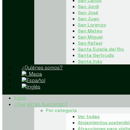
San Carlos
San Jordi
San José
San Juan
San Lorenzo
San Mateo
San Miguel
San Rafael
Santa Eulalia del Río
Santa Gertrudis
Santa Inés
¿Quiénes somos?
Mapa
Inicio
¿Qué estás buscando?
Por categoría
Ver todas
Alojamientos sostenibl
Atracciones para visit