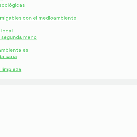
ecológicas
 amigables con el medioambiente
local
e segunda mano
ambientales
da sana
y limpieza