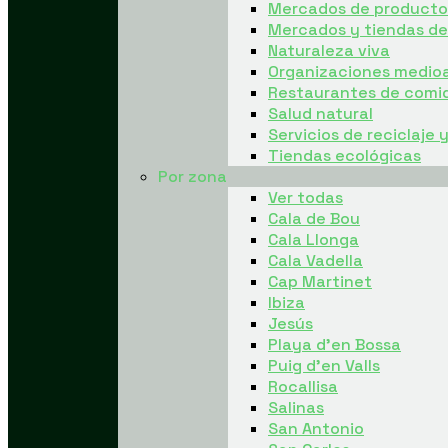
Mercados de producto 
Mercados y tiendas d
Naturaleza viva
Organizaciones medio
Restaurantes de comi
Salud natural
Servicios de reciclaje 
Tiendas ecológicas
Por zona
Ver todas
Cala de Bou
Cala Llonga
Cala Vadella
Cap Martinet
Ibiza
Jesús
Playa d’en Bossa
Puig d’en Valls
Rocallisa
Salinas
San Antonio