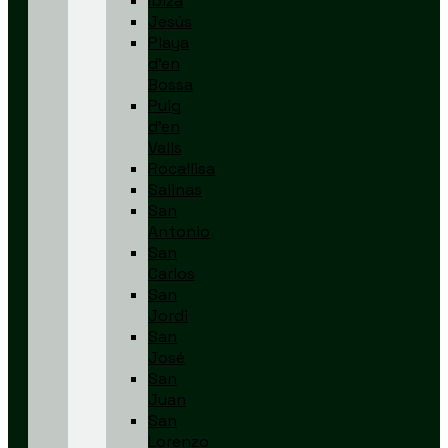
Ibiza
Jesús
Playa
d’en
Bossa
Puig
d’en
Valls
Rocallisa
Salinas
San
Antonio
San
Carlos
San
Jordi
San
José
San
Juan
San
Lorenzo