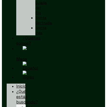
Eulalia
del
Río
Santa
Gertrudis
Santa
Inés
¿Quiénes
somos?
Mapa
Inicio
¿Qué
estás
buscando?