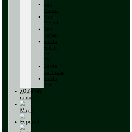
San
Mateo
San
Miguel
San
Rafael
Santa
Eulalia
del
Río
Santa
Gertrudis
Santa
Inés
¿Quiénes
somos?
Mapa