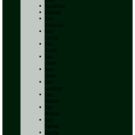
Rocallisa
Salinas
San
Antonio
San
Carlos
San
Jordi
San
José
San
Juan
San
Lorenzo
San
Mateo
San
Miguel
San
Rafael
Santa