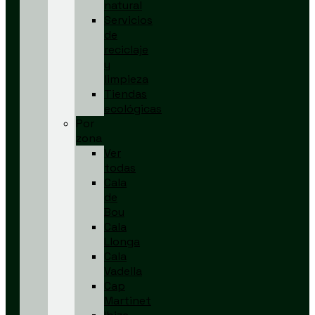
natural
Servicios
de
reciclaje
y
limpieza
Tiendas
ecológicas
Por
zona
Ver
todas
Cala
de
Bou
Cala
Llonga
Cala
Vadella
Cap
Martinet