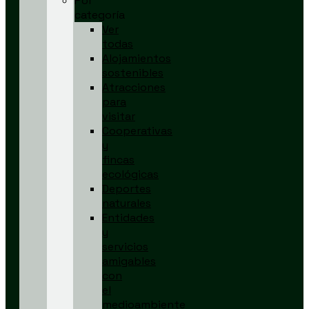
Por
categoría
Ver
todas
Alojamientos
sostenibles
Atracciones
para
visitar
Cooperativas
y
fincas
ecológicas
Deportes
naturales
Entidades
y
servicios
amigables
con
el
medioambiente