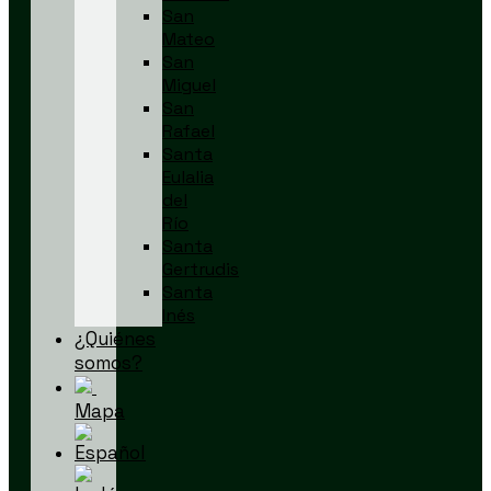
San
Mateo
San
Miguel
San
Rafael
Santa
Eulalia
del
Río
Santa
Gertrudis
Santa
Inés
¿Quiénes
somos?
Mapa