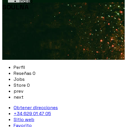
SOULNA
Perfil
Reseñas
0
Jobs
Store
0
prev
next
Obtener direcciones
+34 629 01 47 05
Sitio web
Favorito