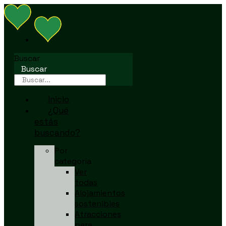
Buscar
Buscar
Inicio
¿Qué
estás
buscando?
Por
categoría
Ver
todas
Alojamientos
sostenibles
Atracciones
para