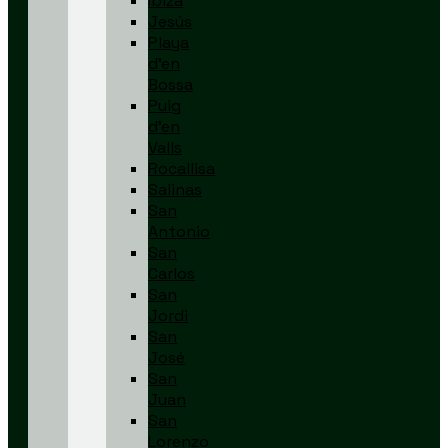
Ibiza
Jesús
Playa
d’en
Bossa
Puig
d’en
Valls
Rocallisa
Salinas
San
Antonio
San
Carlos
San
Jordi
San
José
San
Juan
San
Lorenzo