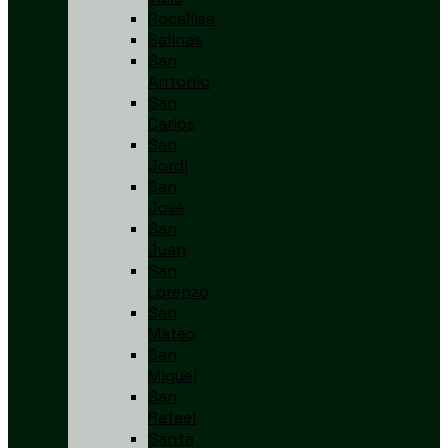
Rocallisa
Salinas
San
Antonio
San
Carlos
San
Jordi
San
José
San
Juan
San
Lorenzo
San
Mateo
San
Miguel
San
Rafael
Santa