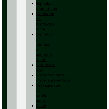
Espacios
recreativos
Mercados
de
producto
local
Mercados
y
tiendas
de
segunda
mano
Naturaleza
viva
Organizaciones
medioambientales
Restaurantes
de
comida
sana
Salud