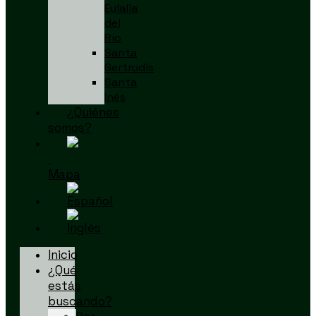
Eulalia
del
Río
Santa
Gertrudis
Santa
Inés
¿Quiénes
somos?
Mapa
Inicio
¿Qué
estás
buscando?