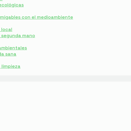
ecológicas
 amigables con el medioambiente
local
e segunda mano
ambientales
da sana
y limpieza