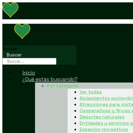
Buscar
Buscar
Inicio
¿Qué estás buscando?
Por categoría
Ver todas
Alojamientos sostenibl
Atracciones para visit
Cooperativas y fincas 
Deportes naturales
Entidades y servicios
Espacios recreativos