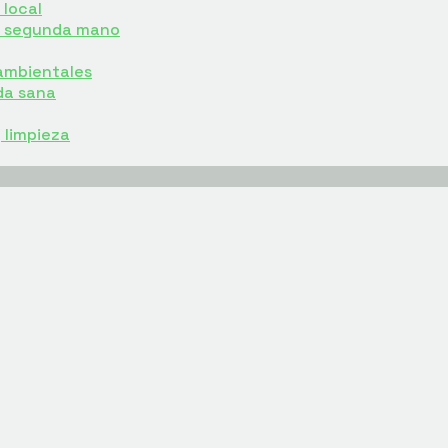
local
e segunda mano
ambientales
da sana
y limpieza