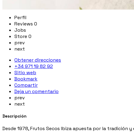
Perfil
Reviews
0
Jobs
Store
0
prev
next
Obtener direcciones
+34 971 19 82 92
Sitio web
Bookmark
Compartir
Deja un comentario
prev
next
Descripción
Desde 1978, Frutos Secos Ibiza apuesta por la tradición y 