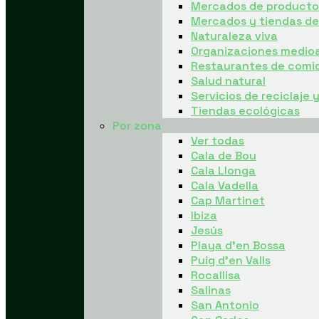
Mercados de producto 
Mercados y tiendas d
Naturaleza viva
Organizaciones medio
Restaurantes de comi
Salud natural
Servicios de reciclaje 
Tiendas ecológicas
Por zona
Ver todas
Cala de Bou
Cala Llonga
Cala Vadella
Cap Martinet
Ibiza
Jesús
Playa d’en Bossa
Puig d’en Valls
Rocallisa
Salinas
San Antonio