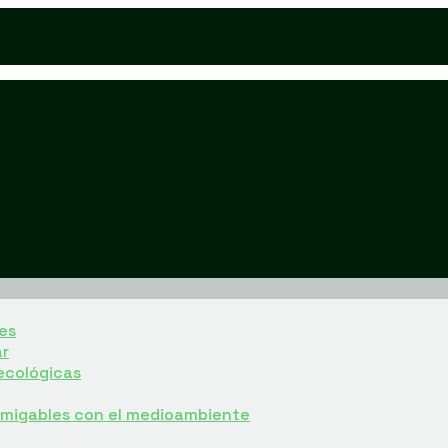
es
ar
ecológicas
 amigables con el medioambiente