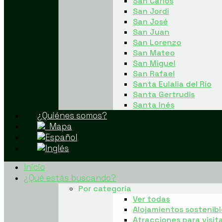
San Carlos
San Jordi
San José
San Juan
San Lorenzo
San Mateo
San Miguel
San Rafael
Santa Eulalia del Río
Santa Gertrudis
Santa Inés
¿Quiénes somos?
Mapa
Inicio
¿Qué estás buscando?
Por categoría
Ver todas
Alojamientos sostenibl
Atracciones para visit